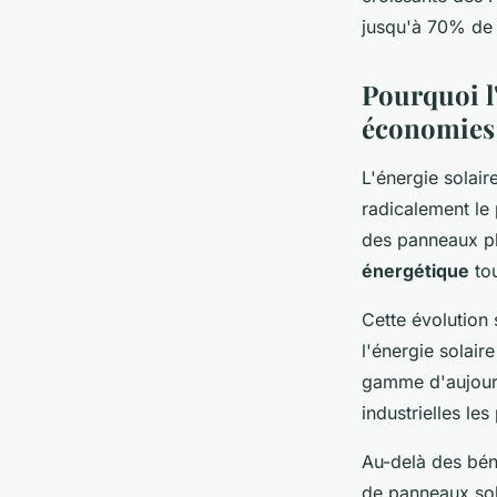
Imran
•
25 février 2026
•
8 min de lecture
jusqu'à 70% de v
Pourquoi l'
économies 
L'énergie solair
radicalement le
des panneaux ph
énergétique
tou
Cette évolution 
l'énergie solai
gamme d'aujourd
industrielles les
Au-delà des béné
de panneaux sola