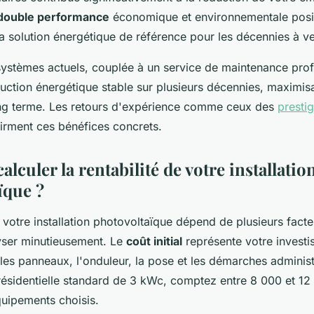
double performance
économique et environnementale posit
a solution énergétique de référence pour les décennies à ve
 systèmes actuels, couplée à un service de maintenance prof
uction énergétique stable sur plusieurs décennies, maximisa
ng terme. Les retours d'expérience comme ceux des
presti
irment ces bénéfices concrets.
culer la rentabilité de votre installatio
ïque ?
e votre installation photovoltaïque dépend de plusieurs facteu
yser minutieusement. Le
coût initial
représente votre invest
 les panneaux, l'onduleur, la pose et les démarches administ
 résidentielle standard de 3 kWc, comptez entre 8 000 et 1
quipements choisis.