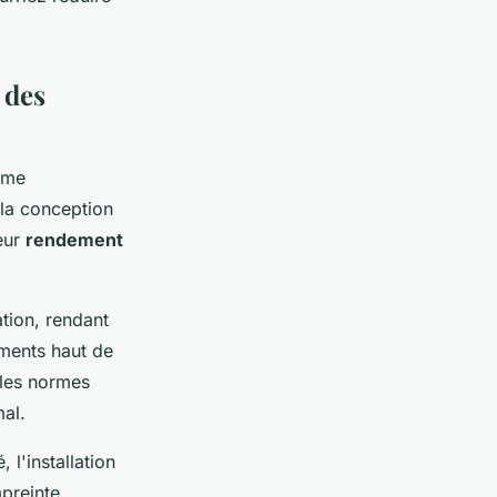
 des
orme
la conception
eur
rendement
tion, rendant
ements haut de
 les normes
mal.
l'installation
mpreinte