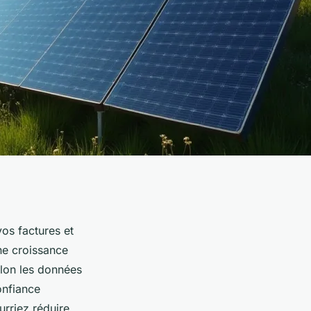
os factures et
ne croissance
elon les données
onfiance
rriez réduire