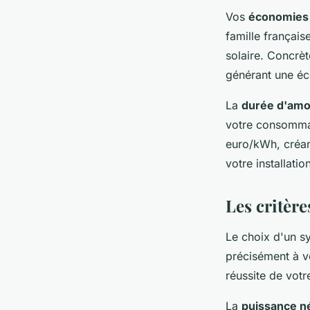
Vos
économies
famille françai
solaire. Concrè
générant une éc
La
durée d'amo
votre consommati
euro/kWh, créan
votre installat
Les critère
Le choix d'un sy
précisément à vo
réussite de votr
La
puissance n