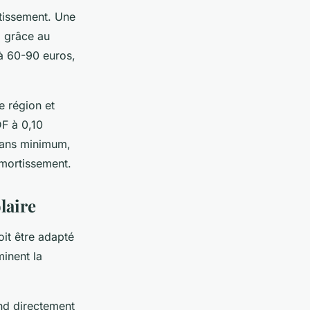
stissement. Une
% grâce au
à 60-90 euros,
e région et
DF à 0,10
 ans minimum,
amortissement.
laire
oit être adapté
minent la
end directement