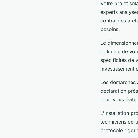
Votre projet so
experts analysen
contraintes arc
besoins.
Le dimensionnem
optimale de vot
spécificités de 
investissement 
Les démarches a
déclaration pré
pour vous évite
L'installation p
techniciens cert
protocole rigour