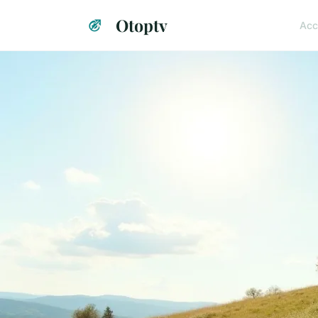
Otoptv
Acc