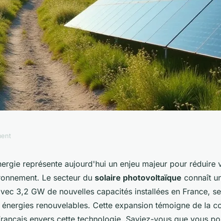
ment
e d'énergie :
ergie représente aujourd'hui un enjeu majeur pour réduire v
ironnement. Le secteur du
solaire photovoltaïque
connaît u
our économiser !
avec 3,2 GW de nouvelles capacités installées en France, s
 énergies renouvelables. Cette expansion témoigne de la c
Français envers cette technologie. Saviez-vous que vous pou