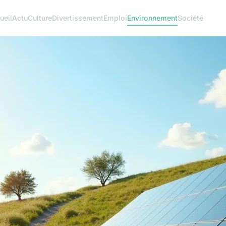
ueil
Actu
Culture
Divertissement
Emploi
Environnement
Société