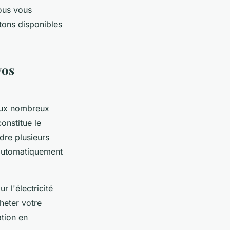
ous vous
tons disponibles
vos
 aux nombreux
onstitue le
ndre plusieurs
e automatiquement
 l'électricité
eter votre
ation en