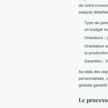
de votre consom
analyse détaillé
Type de pann
un budget ma
Onduleurs : c
Orientation e
la productio
Garanties : 
Au-delà des asp
personnalisée, c
globale garantit
Le processu