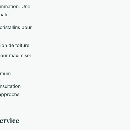
sommation. Une
male.
istallins pour
ion de toiture
 pour maximiser
nimum
nsultation
 approche
service