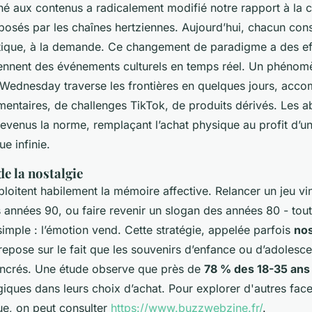
né aux contenus a radicalement modifié notre rapport à la cu
sés par les chaînes hertziennes. Aujourd’hui, chacun cons
ique, à la demande. Ce changement de paradigme a des eff
viennent des événements culturels en temps réel. Un phén
Wednesday
traverse les frontières en quelques jours, acc
mentaires, de challenges TikTok, de produits dérivés. Les
evenus la norme, remplaçant l’achat physique au profit d’u
ue infinie.
e la nostalgie
oitent habilement la mémoire affective. Relancer un jeu vin
 années 90, ou faire revenir un slogan des années 80 - tout
simple : l’émotion vend. Cette stratégie, appelée parfois
nos
 repose sur le fait que les souvenirs d’enfance ou d’adolesc
ncrés. Une étude observe que près de
78 % des 18-35 ans
iques dans leurs choix d’achat. Pour explorer d'autres face
ue, on peut consulter
https://www.buzzwebzine.fr/
.