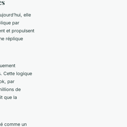
es
jourd’hui, elle
lique par
ent et propulsent
ne réplique
iquement
. Cette logique
ok, par
illions de
it que la
ité comme un