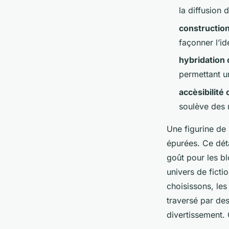
Claude
•
09/06/2026 12:45
•
11 min de lecture
la diffusion
construction
façonner l’id
hybridation 
permettant u
accèsibilité 
soulève des 
Une figurine de 
épurées. Ce déta
goût pour les bl
univers de ficti
choisissons, les
traversé par des
divertissement.