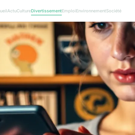
ueil
Actu
Culture
Divertissement
Emploi
Environnement
Société