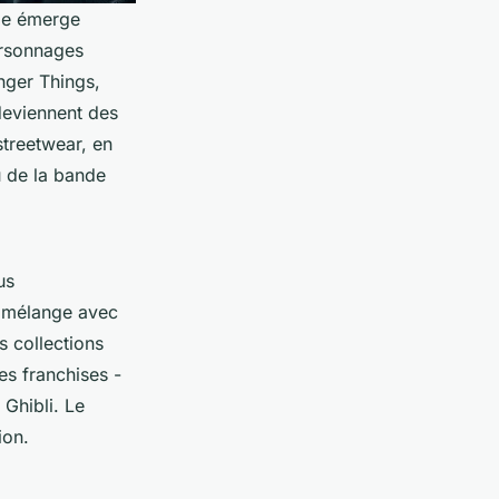
lle émerge
ersonnages
nger Things
,
deviennent des
streetwear, en
u de la bande
us
le mélange avec
s collections
es franchises -
 Ghibli
. Le
ion.