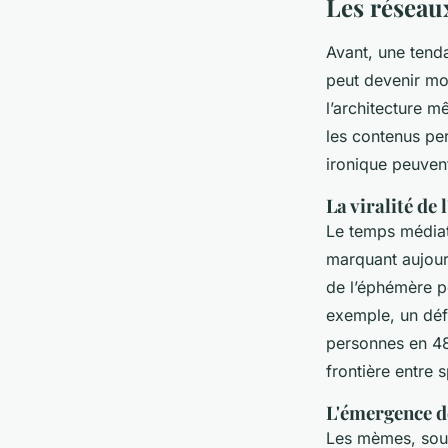
Les réseau
Avant, une tenda
peut devenir mo
l’architecture m
les contenus pe
ironique peuvent
La viralité de 
Le temps médiat
marquant aujour
de l’éphémère p
exemple, un défi
personnes en 48 
frontière entre 
L'émergence d
Les mèmes, souv