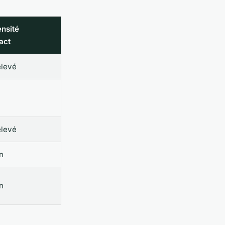
ensité
act
élevé
élevé
n
n