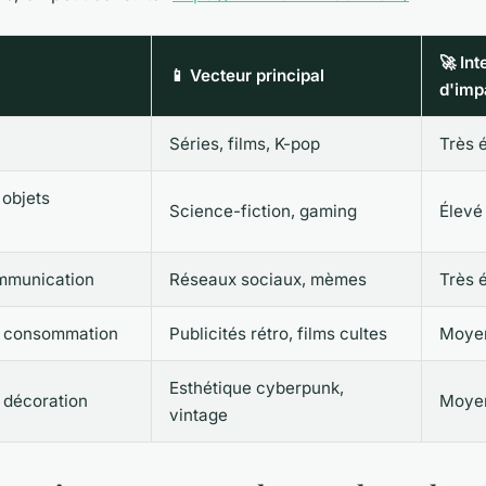
🚀 Int
📱 Vecteur principal
d'imp
Séries, films, K-pop
Très 
 objets
Science-fiction, gaming
Élevé
mmunication
Réseaux sociaux, mèmes
Très 
& consommation
Publicités rétro, films cultes
Moye
Esthétique cyberpunk,
 décoration
Moye
vintage