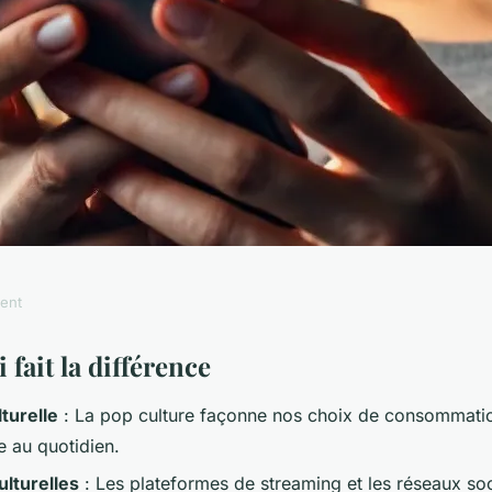
ment
 culture façonne
 fait la différence
lturelle
: La pop culture façonne nos choix de consommati
ne
e au quotidien.
lturelles
: Les plateformes de streaming et les réseaux so