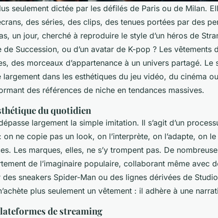
us seulement dictée par les défilés de Paris ou de Milan. E
crans, des séries, des clips, des tenues portées par des p
pas, un jour, cherché à reproduire le style d’un héros de
Stra
e de
Succession
, ou d’un avatar de K-pop ? Les vêtements 
res, des morceaux d’appartenance à un univers partagé. Le 
se largement dans les esthétiques du jeu vidéo, du cinéma o
formant des références de niche en tendances massives.
sthétique du quotidien
passe largement la simple imitation. Il s’agit d’un process
: on ne copie pas un look, on l’interprète, on l’adapte, on 
ces. Les marques, elles, ne s’y trompent pas. De nombreuse
ertement de l’imaginaire populaire, collaborant même avec d
r des sneakers Spider-Man ou des lignes dérivées de
Studio
achète plus seulement un vêtement : il adhère à une narrat
plateformes de streaming