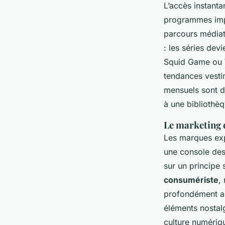
L’accès instanta
programmes impo
parcours médiat
: les séries de
Squid Game
ou
tendances vesti
mensuels sont d
à une bibliothèq
Le marketing d
Les marques expl
une console des
sur un principe 
consumériste
,
profondément a
éléments nostalg
culture numériq