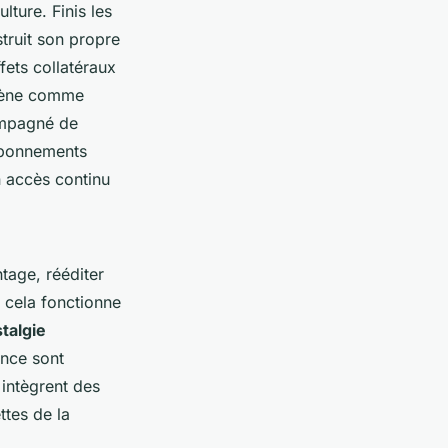
lture. Finis les
truit son propre
ets collatéraux
omène comme
ompagné de
 abonnements
n accès continu
tage, rééditer
 cela fonctionne
talgie
ence sont
intègrent des
ttes de la