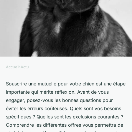
Accueil
›
Actu
ACTU
Les 5 questions clés avant de
Souscrire une mutuelle pour votre chien est une étape
importante qui mérite réflexion. Avant de vous
souscrire une mutuelle chien
engager, posez-vous les bonnes questions pour
éviter les erreurs coûteuses. Quels sont vos besoins
Imran
•
23 juin 2025
•
3 min de lecture
spécifiques ? Quelles sont les exclusions courantes ?
Comprendre les différentes offres vous permettra de