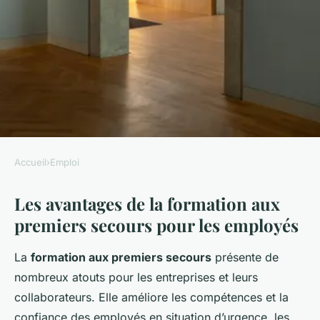
Accueil
›
Emploi
EMPLOI
Les avantages de la formation aux
Comment les premiers
premiers secours pour les employés
secours améliorent la
productivité au travail
La
formation aux premiers secours
présente de
nombreux atouts pour les entreprises et leurs
Imran
•
20 décembre 2024
•
4 min de lecture
collaborateurs. Elle améliore les compétences et la
confiance des employés en situation d’urgence, les